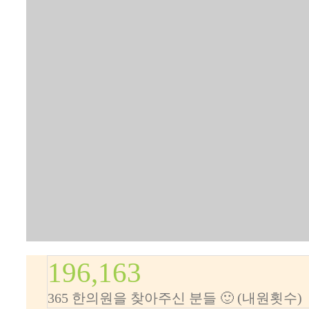
196,163
365 한의원을 찾아주신 분들 🙂 (내원횟수)